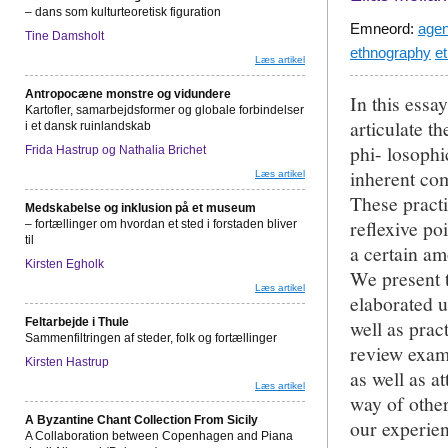
– dans som kulturteoretisk figuration
Emneord:
agen
Tine Damsholt
ethnography
e
Læs artikel
Antropocæne monstre og vidundere
In this essa
Kartofler, samarbejdsformer og globale forbindelser
articulate t
i et dansk ruinlandskab
phi- losophi
Frida Hastrup og Nathalia Brichet
inherent com
Læs artikel
These practi
Medskabelse og inklusion på et museum
reflexive po
– fortællinger om hvordan et sted i forstaden bliver
til
a certain am
Kirsten Egholk
We present 
Læs artikel
elaborated u
Feltarbejde i Thule
well as prac
Sammenfiltringen af steder, folk og fortællinger
review examp
Kirsten Hastrup
as well as a
Læs artikel
way of other
A Byzantine Chant Collection From Sicily
our experien
A Cοllaboration between Cοpenhagen and Piana