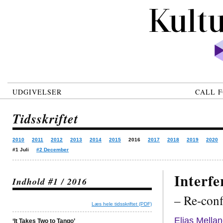
UDGIVELSER
CALL F
Tidsskriftet
2010
2011
2012
2013
2014
2015
2016
2017
2018
2019
2020
#1 Juli
#2 December
Interf
Indhold #1 / 2016
– Re-conf
Læs hele tidsskriftet (PDF)
Elias Mella
‘It Takes Two to Tango’