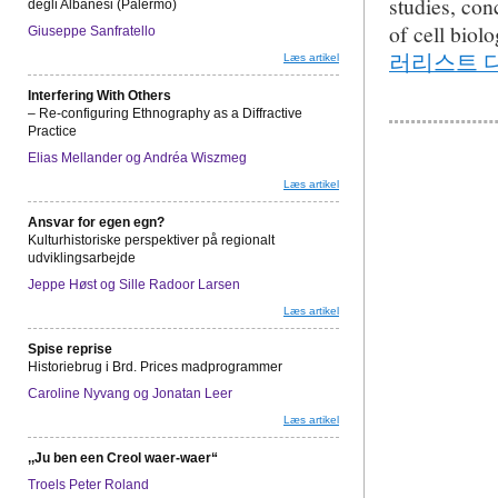
studies, con
degli Albanesi (Palermo)
of cell bio
Giuseppe Sanfratello
러리스트 
Læs artikel
Interfering With Others
– Re-configuring Ethnography as a Diffractive
Practice
Elias Mellander og Andréa Wiszmeg
Læs artikel
Ansvar for egen egn?
Kulturhistoriske perspektiver på regionalt
udviklingsarbejde
Jeppe Høst og Sille Radoor Larsen
Læs artikel
Spise reprise
Historiebrug i Brd. Prices madprogrammer
Caroline Nyvang og Jonatan Leer
Læs artikel
,,Ju ben een Creol waer-waer“
Troels Peter Roland