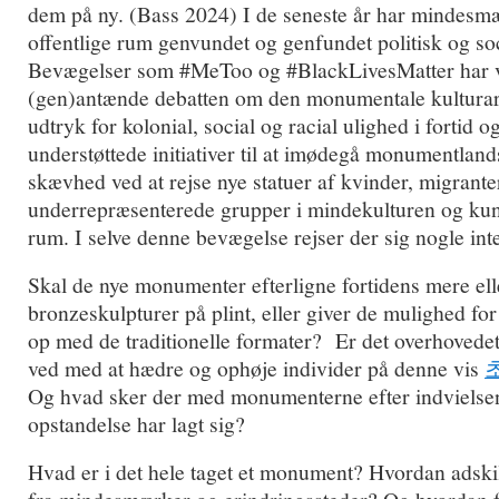
dem på ny. (Bass 2024) I de seneste år har mindesmær
offentlige rum genvundet og genfundet politisk og 
Bevægelser som #MeToo og #BlackLivesMatter har væ
(gen)antænde debatten om den monumentale kultura
udtryk for kolonial, social og racial ulighed i fortid 
understøttede initiativer til at imødegå monumentlan
skævhed ved at rejse nye statuer af kvinder, migrante
underrepræsenterede grupper i mindekulturen og kunst
rum. I selve denne bevægelse rejser der sig nogle in
Skal de nye monumenter efterligne fortidens mere ell
bronzeskulpturer på plint, eller giver de mulighed fo
op med de traditionelle formater? Er det overhovedet
ved med at hædre og ophøje individer på denne vis
Og hvad sker der med monumenterne efter indvielsen
opstandelse har lagt sig?
Hvad er i det hele taget et monument? Hvordan adsk