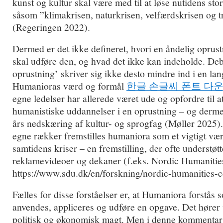
kunst og kultur skal være med til at løse nutidens s
såsom ”klimakrisen, naturkrisen, velfærdskrisen og t
(Regeringen 2022).
Dermed er det ikke defineret, hvori en åndelig oprus
skal udføre den, og hvad det ikke kan indeholde. De
oprustning’ skriver sig ikke desto mindre ind i en la
Humanioras værd og formål
한글 손글씨 폰트 다
egne ledelser har allerede været ude og opfordre til 
humanistiske uddannelser i en oprustning – og der
års nedskæring af kultur- og sprogfag (Møller 2025).
egne rækker fremstilles humaniora som et vigtigt værk
samtidens kriser – en fremstilling, der ofte understøtt
reklamevideoer og dekaner (f.eks. Nordic Humanitie
https://www.sdu.dk/en/forskning/nordic-humanities-c
Fælles for disse forståelser er, at Humaniora forstås 
anvendes, appliceres og udføre en opgave. Det hører v
politisk og økonomisk magt. Men i denne kommentarse