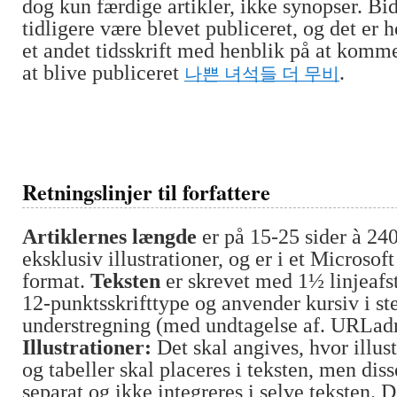
dog kun færdige artikler, ikke synopser. Bi
tidligere være blevet publiceret, og det er he
et andet tidsskrift med henblik på at komme 
at blive publiceret
나쁜 녀석들 더 무비
.
Retningslinjer til forfattere
Artiklernes længde
er på 15-25 sider à 240
eksklusiv illustrationer, og er i et Microso
format.
Teksten
er skrevet med 1½ linjeafs
12-punktsskrifttype og anvender kursiv i ste
understregning (med undtagelse af. URLadr
Illustrationer:
Det skal angives, hvor illust
og tabeller skal placeres i teksten, men dis
separat og ikke integreres i selve teksten.