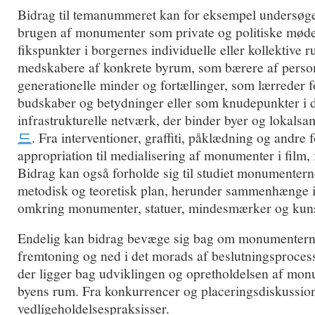
Bidrag til temanummeret kan for eksempel undersøg
brugen af monumenter som private og politiske møde
fikspunkter i borgernes individuelle eller kollektive
medskabere af konkrete byrum, som bærere af person
generationelle minder og fortællinger, som lærreder fo
budskaber og betydninger eller som knudepunkter i d
infrastrukturelle netværk, der binder byer og loka
드
. Fra interventioner, graffiti, påklædning og andre 
appropriation til medialisering af monumenter i film,
Bidrag kan også forholde sig til studiet monumentern
metodisk og teoretisk plan, herunder sammenhænge 
omkring monumenter, statuer, mindesmærker og kunst 
Endelig kan bidrag bevæge sig bag om monumenterne
fremtoning og ned i det morads af beslutningsproces
der ligger bag udviklingen og opretholdelsen af mon
byens rum. Fra konkurrencer og placeringsdiskussione
vedligeholdelsespraksisser.