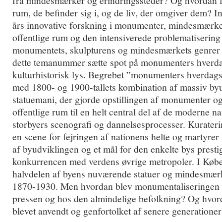
fra mindesmærker og erindringssteder? Og hvordan
rum, de befinder sig i, og de liv, der omgiver dem? In
års innovative forskning i monumenter, mindesmærker
offentlige rum og den intensiverede problematisering 
monumentets, skulpturens og mindesmærkets genrer o
dette temanummer sætte spot på monumenters hverdag
kulturhistorisk lys. Begrebet ”monumenters hverdagsl
med 1800- og 1900-tallets kombination af massiv by
statuemani, der gjorde opstillingen af monumenter o
offentlige rum til en helt central del af de moderne na
storbyers scenografi og dannelsesprocesser. Kurater
en scene for fejringen af nationens helte og martyrer 
af byudviklingen og et mål for den enkelte bys prestig
konkurrencen med verdens øvrige metropoler. I Køb
halvdelen af byens nuværende statuer og mindesmærke
1870-1930. Men hvordan blev monumentaliseringen o
pressen og hos den almindelige befolkning? Og hvo
blevet anvendt og genfortolket af senere generatione