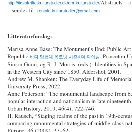
Abstracts – o
http://tidsskriftetkulturstudier.dk/om-kulturstudier/
– sendes til:
kontakt.kulturstudier@gmail.com
Litteraturforslag:
Marisa Anne Bass: The Monument’s End: Public Art
Republic
. Princeton U
바다 탐험대 옥토넛 시즌4 더 파이널
Simon Gunn, og R. J. Morris, (eds.): Identities in Sp
in the Western City since 1850. Aldershot, 2001.
Andrew M. Shanken: The Everyday Life of Memorial
University Press, 2022.
Anne Petterson: “The monumental landscape from bel
popular interaction and nationalism in late nineteen
Urban History, 2019, 46(4), 722-746.
H. Rausch, “Staging realms of the past in 19th-cent
comparing monumental strategies of middle-class nati
Europe, 36 (2009), 37–62.