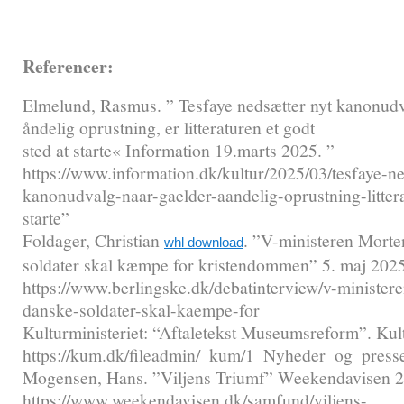
Referencer:
Elmelund, Rasmus. ” Tesfaye nedsætter nyt kanonudv
åndelig oprustning, er litteraturen et godt
sted at starte« Information 19.marts 2025. ”
https://www.information.dk/kultur/2025/03/tesfaye-ne
kanonudvalg-naar-gaelder-aandelig-oprustning-litter
starte”
Foldager, Christian
. ”V-ministeren Morte
whl download
soldater skal kæmpe for kristendommen” 5. maj 2025
https://www.berlingske.dk/debatinterview/v-minister
danske-soldater-skal-kaempe-for
Kulturministeriet: “Aftaletekst Museumsreform”. Kult
https://kum.dk/fileadmin/_kum/1_Nyheder_og_presse
Mogensen, Hans. ”Viljens Triumf” Weekendavisen 20
https://www.weekendavisen.dk/samfund/viljens-