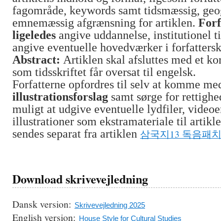
fagområde, keywords samt tidsmæssig, geo
emnemæssig afgrænsning for artiklen.
Forf
ligeledes
angive uddannelse, institutionel t
angive eventuelle hovedværker i forfattersk
Abstract:
Artiklen skal afsluttes med et ko
som tidsskriftet får oversat til engelsk.
Forfatterne opfordres til selv at komme me
illustrationsforslag
samt sørge for rettighed
muligt at udgive eventuelle lydfiler, videoe
illustrationer som ekstramateriale til artikl
sendes separat fra artiklen
삼국지13 독음패
Download skrivevejledning
Dansk version:
Skrivevejledning 2025
English version:
House Style for Cultural Studies