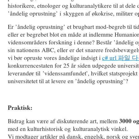
historikere, etnologer og kulturanalytikere til at dele 
’åndelig oprustning’ i skyggen af økokrise, militær o
Er ’åndelig oprustning’ et brugbart mod-begreb til tid
eller er begrebet blot en måde at indlemme Humanio
vidensområders forskning i denne? Består ’åndelig o
sin nationens ABC, eller er det snarere fredsbevægels
vi bør opruste vores åndelige indsigt i
c# url 파일
konkurrencestaten for 25 år siden udpegede universit
leverandør til ’videnssamfundet’, hvilket statsprojekt
universitetet til at levere en ’åndelig oprustning’?
Praktisk:
3000 o
Bidrag kan være af diskuterende art, mellem
med en kulturhistorisk og kulturanalytisk vinkel.
Vi modtager artikler på dansk, engelsk, norsk og sve