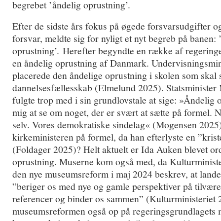
begrebet ’åndelig oprustning’.
Efter de sidste års fokus på øgede forsvarsudgifter 
forsvar, meldte sig for nyligt et nyt begreb på banen: 
oprustning’. Herefter begyndte en række af regeringe
en åndelig oprustning af Danmark. Undervisningsmin
placerede den åndelige oprustning i skolen som skal 
dannelsesfællesskab (Elmelund 2025). Statsminister 
fulgte trop med i sin grundlovstale at sige: »Åndelig 
mig at se om noget, der er svært at sætte på formel. N
selv. Vores demokratiske sindelag« (Mogensen 2025).
kirkeministeren på formel, da han efterlyste en ”kris
(Foldager 2025)? Helt aktuelt er Ida Auken blevet ord
oprustning. Muserne kom også med, da Kulturminister
den nye museumsreform i maj 2024 beskrev, at lande
”beriger os med nye og gamle perspektiver på tilvære
referencer og binder os sammen” (Kulturministeriet
museumsreformen også op på regeringsgrundlagets m