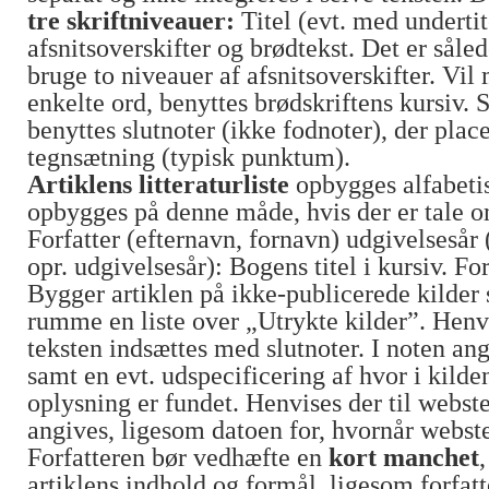
tre skriftniveauer:
Titel (evt. med undertit
afsnitsoverskifter og brødtekst. Det er såle
bruge to niveauer af afsnitsoverskifter. V
enkelte ord, benyttes brødskriftens kursiv.
benyttes slutnoter (ikke fodnoter), der place
tegnsætning (typisk punktum).
Artiklens litteraturliste
opbygges alfabeti
opbygges på denne måde, hvis der er tale 
Forfatter (efternavn, fornavn) udgivelsesår
opr. udgivelsesår): Bogens titel i kursiv. For
Bygger artiklen på ikke-publicerede kilder 
rumme en liste over „Utrykte kilder”. Henvis
teksten indsættes med slutnoter. I noten an
samt en evt. udspecificering af hvor i kilde
oplysning er fundet. Henvises der til webste
angives, ligesom datoen for, hvornår webste
Forfatteren bør vedhæfte en
kort manchet
artiklens indhold og formål, ligesom forfat