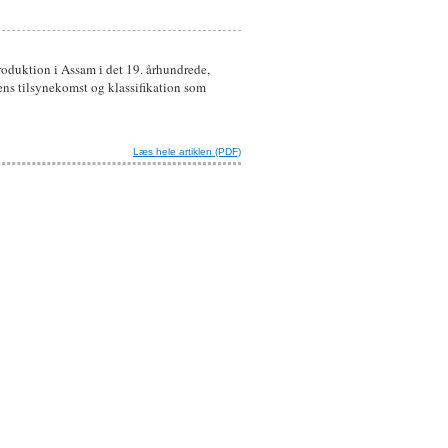
roduktion i Assam i det 19. århundrede,
s tilsynekomst og klassifikation som
Læs hele artiklen (PDF)