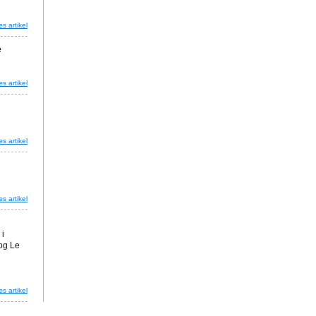
s artikel
e
s artikel
s artikel
s artikel
 i
 og Le
s artikel