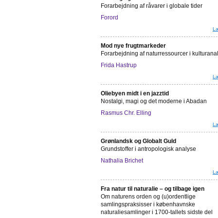
Forarbejdning af råvarer i globale tider
Forord
Læ
Mod nye frugtmarkeder
Forarbejdning af naturressourcer i kulturana
Frida Hastrup
Læ
Oliebyen midt i en jazztid
Nostalgi, magi og det moderne i Abadan
Rasmus Chr. Elling
Læ
Grønlandsk og Globalt Guld
Grundstoffer i antropologisk analyse
Nathalia Brichet
Læ
Fra natur til naturalie – og tilbage igen
Om naturens orden og (u)ordentlige
samlingspraksisser i københavnske
naturaliesamlinger i 1700-tallets sidste del