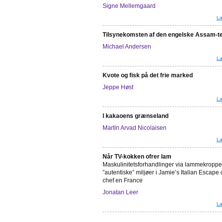
Signe Mellemgaard
Læ
Tilsynekomsten af den engelske Assam-t
Michael Andersen
Læ
Kvote og fisk på det frie marked
Jeppe Høst
Læ
I kakaoens grænseland
Martin Arvad Nicolaisen
Læ
Når TV-kokken ofrer lam
Maskulinitetsforhandlinger via lammekroppe
”autentiske” miljøer i Jamie’s Italian Escape
chef en France
Jonatan Leer
Læ