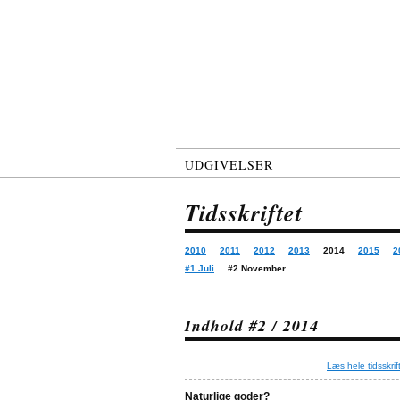
UDGIVELSER
Tidsskriftet
2010
2011
2012
2013
2014
2015
2
#1 Juli
#2 November
Indhold #2 / 2014
Læs hele tidsskrif
Naturlige goder?