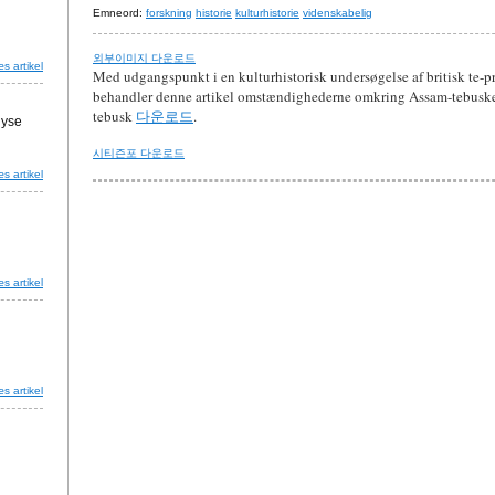
Emneord:
forskning
historie
kulturhistorie
videnskabelig
외부이미지 다운로드
s artikel
Med udgangspunkt i en kulturhistorisk undersøgelse af britisk te-p
behandler denne artikel omstændighederne omkring Assam-tebusken
tebusk
다운로드
.
lyse
시티즌포 다운로드
s artikel
s artikel
s artikel