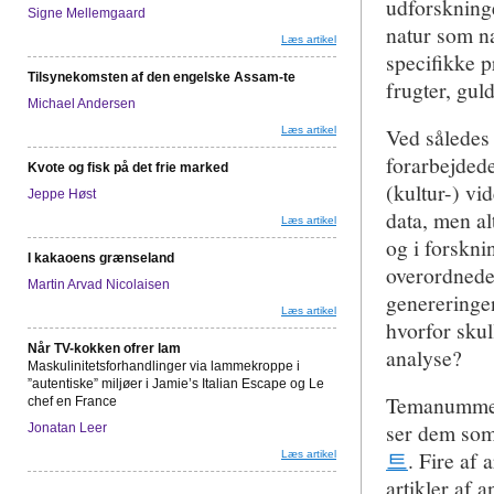
udforskninge
Signe Mellemgaard
natur som na
Læs artikel
specifikke p
Tilsynekomsten af den engelske Assam-te
frugter, gul
Michael Andersen
Ved således
Læs artikel
forarbejdede
Kvote og fisk på det frie marked
(kultur-) vi
Jeppe Høst
data, men al
Læs artikel
og i forskn
I kakaoens grænseland
overordnede
Martin Arvad Nicolaisen
genereringe
Læs artikel
hvorfor skul
Når TV-kokken ofrer lam
analyse?
Maskulinitetsforhandlinger via lammekroppe i
”autentiske” miljøer i Jamie’s Italian Escape og Le
Temanummeret
chef en France
ser dem som
Jonatan Leer
트
. Fire af 
Læs artikel
artikler af 