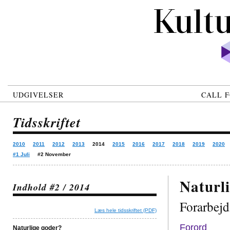
UDGIVELSER
CALL F
Tidsskriftet
2010
2011
2012
2013
2014
2015
2016
2017
2018
2019
2020
#1 Juli
#2 November
Naturl
Indhold #2 / 2014
Forarbejdn
Læs hele tidsskriftet (PDF)
Forord
Naturlige goder?