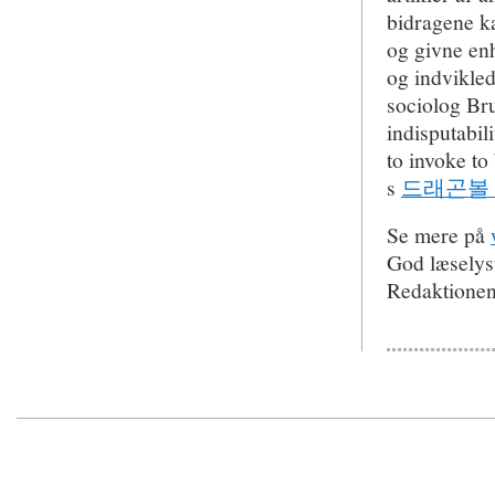
bidragene ka
og givne en
og indvikled
sociolog Bru
indisputabil
to invoke to
s
드래곤볼
Se mere på
God læselys
Redaktione