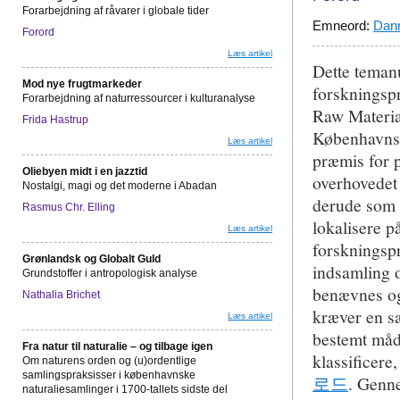
Forarbejdning af råvarer i globale tider
Emneord:
Dan
Forord
Læs artikel
Dette temanu
Mod nye frugtmarkeder
forskningsp
Forarbejdning af naturressourcer i kulturanalyse
Raw Materia
Frida Hastrup
Københavns 
Læs artikel
præmis for p
Oliebyen midt i en jazztid
overhovedet 
Nostalgi, magi og det moderne i Abadan
derude som n
Rasmus Chr. Elling
lokalisere p
Læs artikel
forskningspr
Grønlandsk og Globalt Guld
indsamling 
Grundstoffer i antropologisk analyse
benævnes og
Nathalia Brichet
kræver en sæ
Læs artikel
bestemt måde
Fra natur til naturalie – og tilbage igen
klassificere
Om naturens orden og (u)ordentlige
samlingspraksisser i københavnske
로드
. Genne
naturaliesamlinger i 1700-tallets sidste del