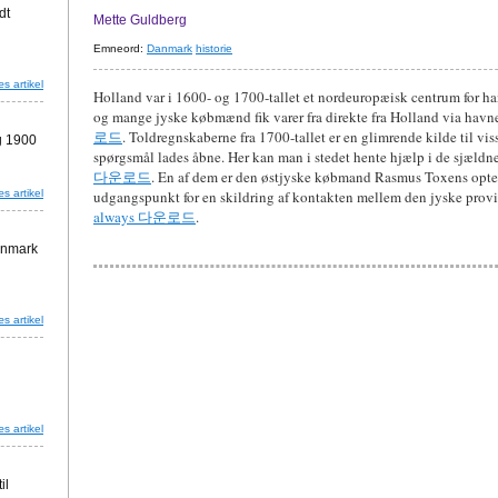
dt
Mette Guldberg
Emneord:
Danmark
historie
s artikel
Holland var i 1600- og 1700-tallet et nordeuropæisk centrum for ha
og mange jyske købmænd fik varer fra direkte fra Holland via hav
로드
. Toldregnskaberne fra 1700-tallet er en glimrende kilde til vi
g 1900
spørgsmål lades åbne. Her kan man i stedet hente hjælp i de sjældne 
다운로드
. En af dem er den østjyske købmand Rasmus Toxens opteg
s artikel
udgangspunkt for en skildring af kontakten mellem den jyske provi
always 다운로드
.
anmark
s artikel
s artikel
il