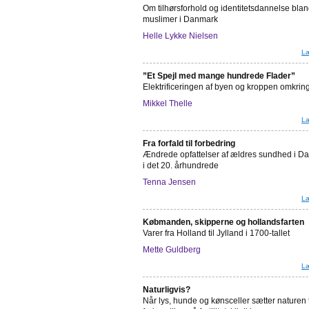
Om tilhørsforhold og identitetsdannelse blan
muslimer i Danmark
Helle Lykke Nielsen
Læ
”Et Spejl med mange hundrede Flader”
Elektrificeringen af byen og kroppen omkrin
Mikkel Thelle
Læ
Fra forfald til forbedring
Ændrede opfattelser af ældres sundhed i D
i det 20. århundrede
Tenna Jensen
Læ
Købmanden, skipperne og hollandsfarten
Varer fra Holland til Jylland i 1700-tallet
Mette Guldberg
Læ
Naturligvis?
Når lys, hunde og kønsceller sætter naturen t