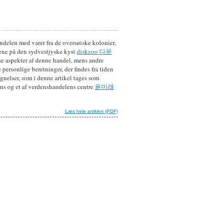
ndelen med varer fra de oversøiske kolonier,
nene på den sydvestjyske kyst
diskzoo 다운
sse aspekter af denne handel, mens andre
personlige beretninger, der findes fra tiden
nelser, som i denne artikel tages som
ns og et af verdenshandelens centre
윤미래
Læs hele artiklen (PDF)