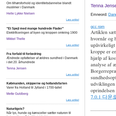
Om tilhørsforhold og identitetsdannelse blandt
Tenna Jens
muslimer i Danmark
Helle Lykke Nielsen
Emneord:
Dan
Læs artikel
gcc rpm
”Et Spejl med mange hundrede Flader”
Artiklen sæ
Elektrificeringen af byen og kroppen omkring 1900
hvornår og h
Mikkel Thelle
upåvirkeligt
Læs artikel
kroppe er en
Fra forfald til forbedring
hjælp af ko
Ændrede opfattelser af ældres sundhed i Danmark
i det 20. århundrede
analyse af 
Tenna Jensen
Borgerrepræs
Læs artikel
sundhedsopf
udviklingen
Købmanden, skipperne og hollandsfarten
Varer fra Holland til Jylland i 1700-tallet
oprindelsen
Mette Guldberg
7.0.1 다
Læs artikel
Naturligvis?
Når lys, hunde og kønsceller sætter naturen til