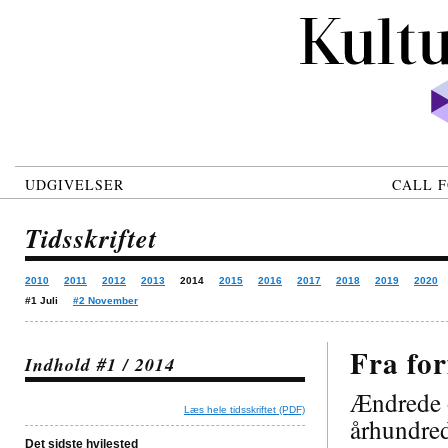
UDGIVELSER
CALL F
Tidsskriftet
2010
2011
2012
2013
2014
2015
2016
2017
2018
2019
2020
#1 Juli
#2 November
Fra for
Indhold #1 / 2014
Ændrede o
Læs hele tidsskriftet (PDF)
århundre
Det sidste hvilested