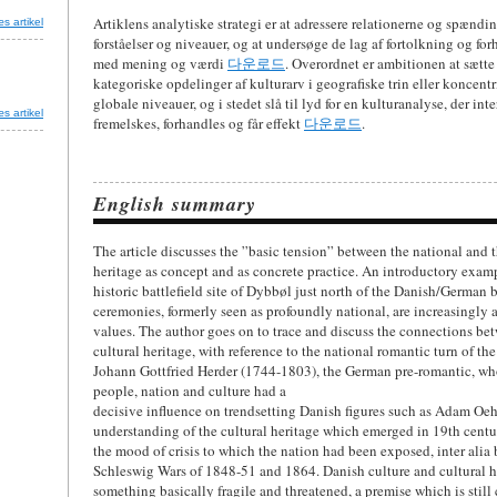
Artiklens analytiske strategi er at adressere relationerne og spænd
s artikel
forståelser og niveauer, og at undersøge de lag af fortolkning og for
med mening og værdi
다운로드
. Overordnet er ambitionen at sætt
kategoriske opdelinger af kulturarv i geografiske trin eller koncentri
globale niveauer, og i stedet slå til lyd for en kulturanalyse, der int
s artikel
fremelskes, forhandles og får effekt
다운로드
.
English summary
The article discusses the ”basic tension” between the national and t
heritage as concept and as concrete practice. An introductory exampl
historic battlefield site of Dybbøl just north of the Danish/German
ceremonies, formerly seen as profoundly national, are increasingly 
values. The author goes on to trace and discuss the connections be
cultural heritage, with reference to the national romantic turn of the
Johann Gottfried Herder (1744-1803), the German pre-romantic, w
people, nation and culture had a
decisive influence on trendsetting Danish figures such as Adam Oe
understanding of the cultural heritage which emerged in 19th cent
the mood of crisis to which the nation had been exposed, inter alia
Schleswig Wars of 1848-51 and 1864. Danish culture and cultural h
something basically fragile and threatened, a premise which is still 