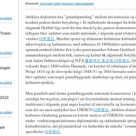
Emneord:
Danmark
kultur
kulturarv
videnskabelig
Artiklen diskuterer den ”grundspænding” mellem det nationale og 
s artikel
konkret praksis finder betydning i. Et indledende eksempel fra forfa
slagmark Dybbøl lige nord for den dansk/tyske grænse demonstrerer,
tidligere blev opfattet som stærkt nationale, i stigende grad tilskriv
Troels-
værdier
다운로드
. Herefter sporer og diskuterer forfatteren forbind
arkæologien og kulturarven, med reference til 1800tallets nationa
opmærksomhed tildeles den tyske præromantiker Johann Gottfried 
s artikel
sammenhængen mellem folk, nation og kultur fik afgørende betydn
som Adam Oehlenschläger og N.F.S
클로저스 초고속 다운로드
. G
voksede frem i 1800-tallets Danmark, var knyttet til erfaringen af d
ningen
Norge 1814 og de slesvigske krige 1848-51 og 1864 hensatte nati
blev opfattet som noget grundlæggende skrøbeligt og truet, en pr
kulturarvspraksis.
s artikel
Men parallelt med denne grundlæggende nationale konnotation i ku
-2010
nutidige bevægelser, som peger i en tilsyneladende modsat retning
traditioner i stigende grad søges knyttet til universelle og kosmo
som det ses mest rendyrket hos UNESCO
다운로드
. Artiklen disku
s artikel
kulturarvstænkning gennem en kritisk analyse af UNESCOs verdensa
under verdensorganisationens diplomatiske og inkluderende sprogb
kulturforståelse, der på paradoksal vis fastholder de enkelte ”comm
ark
specificitet
다운로드
.