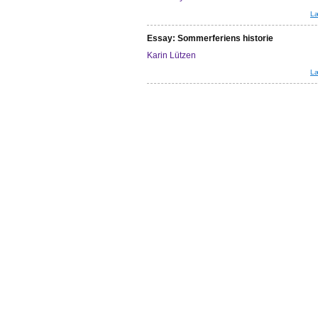
Læ
Essay: Sommerferiens historie
Karin Lützen
Læ