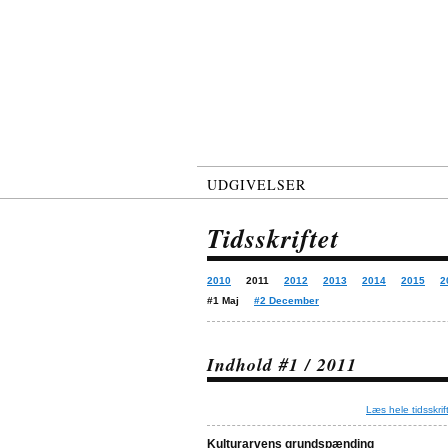
UDGIVELSER
Tidsskriftet
2010
2011
2012
2013
2014
2015
2
#1 Maj
#2 December
Indhold #1 / 2011
Læs hele tidsskrif
Kulturarvens grundspænding