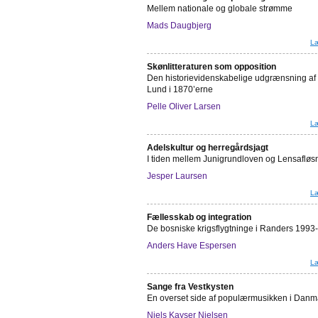
Mellem nationale og globale strømme
Mads Daugbjerg
Læ
Skønlitteraturen som opposition
Den historievidenskabelige udgrænsning af 
Lund i 1870’erne
Pelle Oliver Larsen
Læ
Adelskultur og herregårdsjagt
I tiden mellem Junigrundloven og Lensafløs
Jesper Laursen
Læ
Fællesskab og integration
De bosniske krigsflygtninge i Randers 1993
Anders Have Espersen
Læ
Sange fra Vestkysten
En overset side af populærmusikken i Danm
Niels Kayser Nielsen