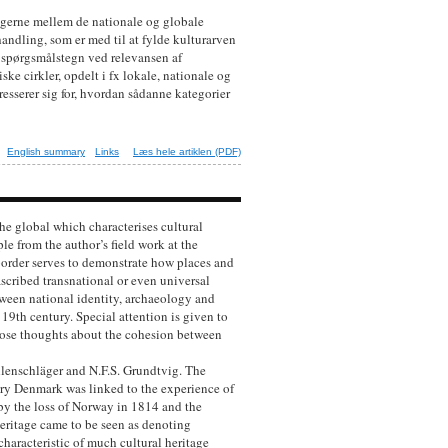
ingerne mellem de nationale og globale
handling, som er med til at fylde kulturarven
e spørgsmålstegn ved relevansen af
ske cirkler, opdelt i fx lokale, nationale og
eresserer sig for, hvordan sådanne kategorier
English summary
Links
Læs hele artiklen (PDF)
he global which characterises cultural
e from the author’s field work at the
 border serves to demonstrate how places and
ascribed transnational or even universal
tween national identity, archaeology and
 19th century. Special attention is given to
hose thoughts about the cohesion between
hlenschläger and N.F.S. Grundtvig. The
ury Denmark was linked to the experience of
 by the loss of Norway in 1814 and the
eritage came to be seen as denoting
characteristic of much cultural heritage