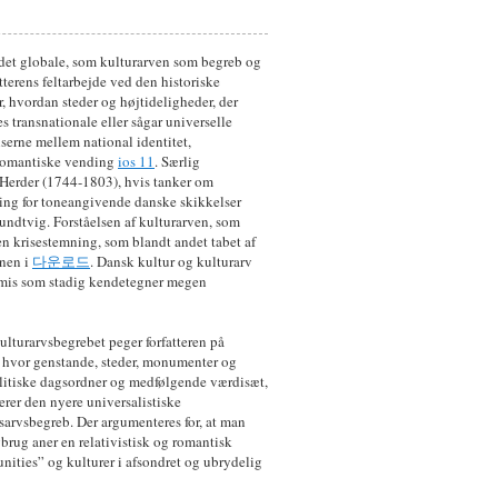
det globale, som kulturarven som begreb og
tterens feltarbejde ved den historiske
 hvordan steder og højtideligheder, der
es transnationale eller sågar universelle
elserne mellem national identitet,
lromantiske vending
ios 11
. Særlig
Herder (1744-1803), hvis tanker om
ing for toneangivende danske skikkelser
rundtvig. Forståelsen af kulturarven, som
en krisestemning, som blandt andet tabet af
onen i
다운로드
. Dansk kultur og kulturarv
æmis som stadig kendetegner megen
lturarvsbegrebet peger forfatteren på
, hvor genstande, steder, monumenter og
politiske dagsordner og medfølgende værdisæt,
terer den nyere universalistiske
rvsbegreb. Der argumenteres for, at man
rug aner en relativistisk og romantisk
unities” og kulturer i afsondret og ubrydelig