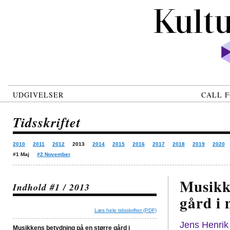
UDGIVELSER
CALL F
Tidsskriftet
2010
2011
2012
2013
2014
2015
2016
2017
2018
2019
2020
#1 Maj
#2 November
Musikk
Indhold #1 / 2013
gård i 
Læs hele tidsskriftet (PDF)
Jens Henrik
Musikkens betydning på en større gård i