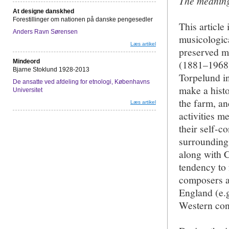
The meaning 
At designe danskhed
Forestillinger om nationen på danske pengesedler
This article
Anders Ravn Sørensen
musicologic
Læs artikel
preserved mu
Mindeord
(1881–1968)
Bjarne Stoklund 1928-2013
Torpelund in
De ansatte ved afdeling for etnologi, Københavns
make a histo
Universitet
the farm, an
Læs artikel
activities me
their self-c
surroundings
along with 
tendency to 
composers an
England (e.
Western conc