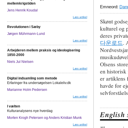
mellemkrigstiden
Emneord:
Dan
Jens Henrik Koudal
Læs artikel
Skønt godsej
kulturel og 
Revolutionen i Sæby
Jørgen Mührmann-Lund
deres privat
Læs artikel
다운로드
. 
Nordvestsjæl
Arbejderen mellem praksis og ideologisering
1850-2000
musikudøvel
Niels Jul Nielsen
Olsens store
Læs artikel
en historisk
er artiklens
Digital indsamling som metode
Erfaringer fra undersøgelsen Lokaleliv.dk
havde for eje
Marianne Holm Pedersen
selvforståel
Læs artikel
I vælten
Kulturanalysens nye hverdag
English
Morten Krogh Petersen og Anders Kristian Munk
Læs artikel