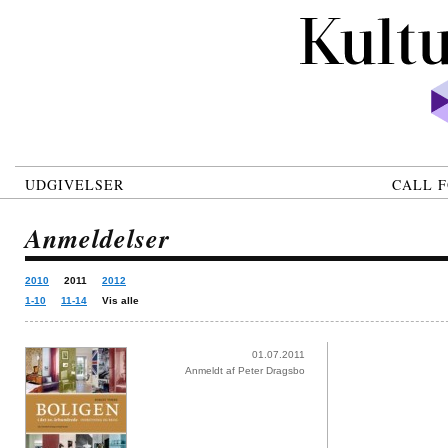
UDGIVELSER
CALL F
Anmeldelser
2010
2011
2012
1-10
11-14
Vis alle
01.07.2011
Anmeldt af Peter Dragsbo