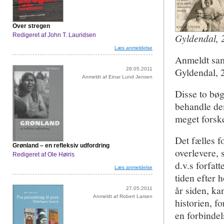
Over stregen
Redigeret af John T. Lauridsen
Gyldendal, 2
Læs anmeldelse
Anmeldt sa
Gyldendal, 2
28.05.2011
Anmeldt af Einar Lund Jensen
Disse to bøg
behandle de
meget forske
Det fælles f
Grønland – en refleksiv udfordring
overlevere, 
Redigeret af Ole Høiris
d.v.s forfat
Læs anmeldelse
tiden efter 
år siden, ka
27.05.2011
Anmeldt af Robert Larsen
historien, fo
en forbindel