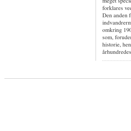
meget speci
forklares ve
Den anden fo
indvandrerm
omkring 1900
som, forude
historie, hen
århundredes