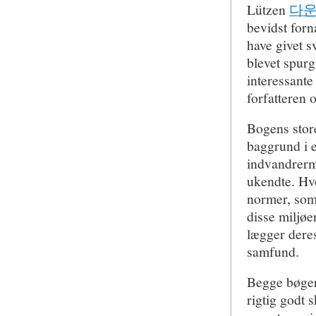
Lützen
다
bevidst for
have givet s
blevet spurg
interessante
forfatteren 
Bogens store
baggrund i e
indvandrermi
ukendte. Hvo
normer, som
disse miljøe
lægger dere
samfund.
Begge bøger 
rigtig godt 