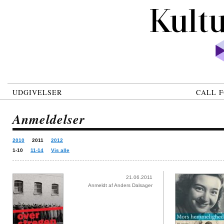
UDGIVELSER
CALL F
Anmeldelser
2010
2011
2012
1-10
11-14
Vis alle
21.06.2011
Anmeldt af Anders Dalsager