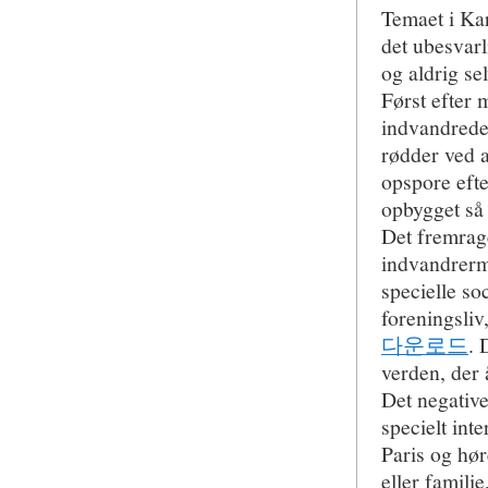
Temaet i Ka
det ubesvar
og aldrig se
Først efter 
indvandrede 
rødder ved a
opspore efte
opbygget så 
Det fremrag
indvandrermi
specielle s
foreningsliv
다운로드
. 
verden, der 
Det negative
specielt inte
Paris og hø
eller famili