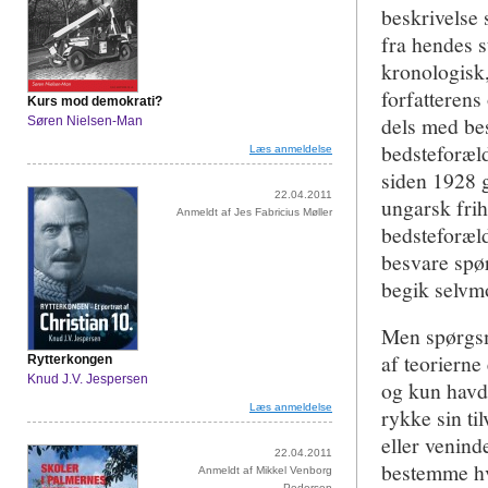
beskrivelse 
fra hendes s
kronologisk,
forfatterens
Kurs mod demokrati?
dels med bes
Søren Nielsen-Man
bedsteforæl
Læs anmeldelse
siden 1928 g
22.04.2011
ungarsk frih
Anmeldt af Jes Fabricius Møller
bedsteforæld
besvare spø
begik selvm
Men spørgsm
af teoriern
Rytterkongen
Knud J.V. Jespersen
og kun havde
Læs anmeldelse
rykke sin t
eller venind
22.04.2011
bestemme hvo
Anmeldt af Mikkel Venborg
Pedersen