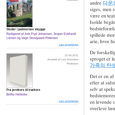
andre
다운
siges, men s
være en teat
Isolde begå
bedsteforæld
Skoler i palmernes skygge
spillede mor
Redigeret af Jule Fryd Johansen, Jesper Eckhardt
Larsen og Vagn Skovgaard-Petersen
arie, hvor h
Læs anmeldelse
De forskelli
22.04.2011
sproget er l
Anmeldt af Lars Schreiber
가족의 탄
Pedersen
Det er en af
efter at sid
selv at spek
Fra jernkors til trækors
bedstemoren 
Birthe Helledie
en levende o
Læs anmeldelse
overleve læ