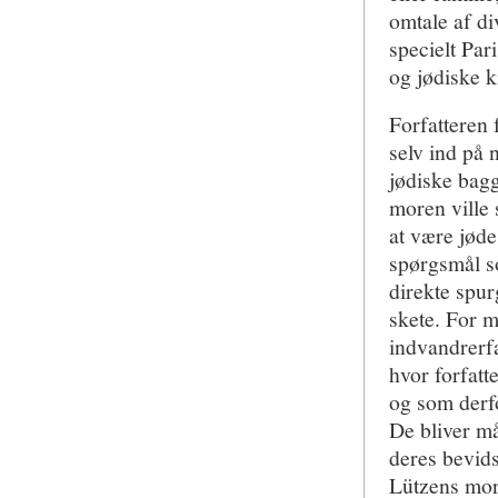
omtale af di
specielt Par
og jødiske k
Forfatteren 
selv ind på 
jødiske bagg
moren ville 
at være jød
spørgsmål so
direkte spu
skete. For m
indvandrerfa
hvor forfat
og som derfo
De bliver må
deres bevid
Lützens mor