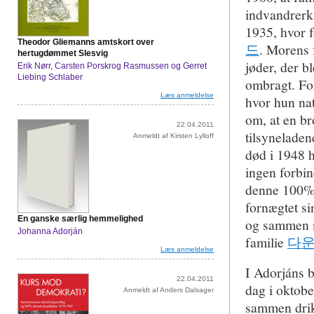
indvandrerkv
1935, hvor f
Theodor Gliemanns amtskort over
드
. Morens 
hertugdømmet Slesvig
jøder, der b
Erik Nørr, Carsten Porskrog Rasmussen og Gerret
Liebing Schlaber
ombragt. For
Læs anmeldelse
hvor hun na
om, at en br
22.04.2011
tilsyneladen
Anmeldt af Kirsten Lylloff
død i 1948 
ingen forbin
denne 100% 
fornægtet si
En ganske særlig hemmelighed
og sammen m
Johanna Adorján
familie
다
Læs anmeldelse
I Adorjáns b
22.04.2011
dag i oktobe
Anmeldt af Anders Dalsager
sammen drikk