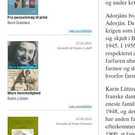
og under kr
Adorjáns bo
Fra penselstrøg til print
Adorján. De
Bent Grølsted
krigen som 
Læs anmeldelse
sig skjult i
1945. I 1956
22.04.2011
Anmeldt af Kirsten Lylloff
respekteret
farfaren uh
farmor og d
hvorfor far
Karin Lütze
Mors hemmelighed
franske dame
Karin Lützen
eneste famil
Læs anmeldelse
1948, og der
har anden fa
22.04.2011
Anmeldt af Peter Fransen
efterkommer 
1900, at fam