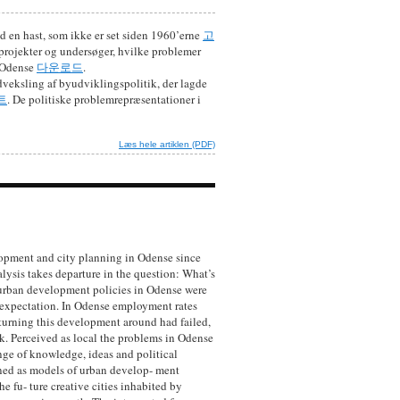
ed en hast, som ikke er set siden 1960’erne
고
 projekter og undersøger, hvilke problemer
i Odense
다운로드
.
udveksling af byudviklingspolitik, der lagde
트
. De politiske problemrepræsentationer i
Læs hele artiklen (PDF)
elopment and city planning in Odense since
ysis takes departure in the question: What’s
 urban development policies in Odense were
f expectation. In Odense employment rates
r turning this development around had failed,
k. Perceived as local the problems in Odense
nge of knowledge, ideas and political
oned as models of urban develop- ment
e fu- ture creative cities inhabited by