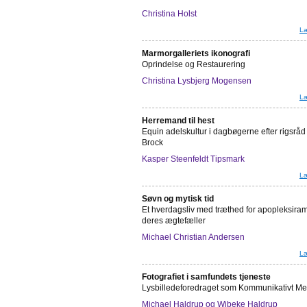
Christina Holst
Læ
Marmorgalleriets ikonografi
Oprindelse og Restaurering
Christina Lysbjerg Mogensen
Læ
Herremand til hest
Equin adelskultur i dagbøgerne efter rigsrå
Brock
Kasper Steenfeldt Tipsmark
Læ
Søvn og mytisk tid
Et hverdagsliv med træthed for apopleksira
deres ægtefæller
Michael Christian Andersen
Læ
Fotografiet i samfundets tjeneste
Lysbilledeforedraget som Kommunikativt M
Michael Haldrup og Wibeke Haldrup