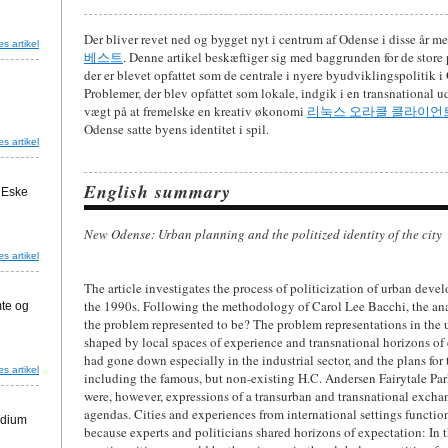
Der bliver revet ned og bygget nyt i centrum af Odense i disse år m
s artikel
베스트
. Denne artikel beskæftiger sig med baggrunden for de store
der er blevet opfattet som de centrale i nyere byudviklingspolitik 
Problemer, der blev opfattet som lokale, indgik i en transnational 
vægt på at fremelske en kreativ økonomi
리눅스 오라클 클라이언
Odense satte byens identitet i spil.
s artikel
English summary
d Eske
New Odense: Urban planning and the politized identity of the city
s artikel
The article investigates the process of politicization of urban dev
the 1990s. Following the methodology of Carol Lee Bacchi, the anal
mte og
the problem represented to be? The problem representations in the
shaped by local spaces of experience and transnational horizons o
had gone down especially in the industrial sector, and the plans fo
s artikel
including the famous, but non-existing H.C. Andersen Fairytale Par
were, however, expressions of a transurban and transnational excha
agendas. Cities and experiences from international settings functi
edium
because experts and politicians shared horizons of expectation: In th