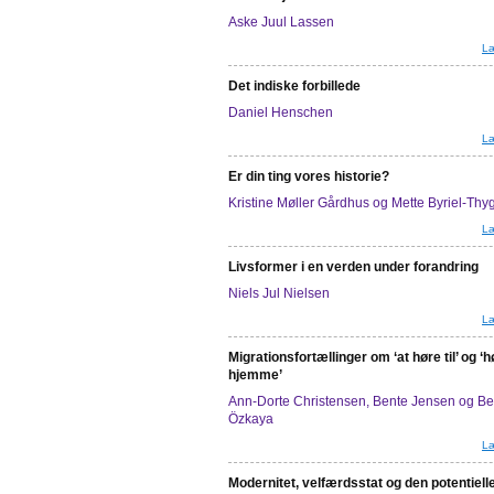
Aske Juul Lassen
Læ
Det indiske forbillede
Daniel Henschen
Læ
Er din ting vores historie?
Kristine Møller Gårdhus og Mette Byriel-Th
Læ
Livsformer i en verden under forandring
Niels Jul Nielsen
Læ
Migrationsfortællinger om ‘at høre til’ og ‘h
hjemme’
Ann-Dorte Christensen, Bente Jensen og Be
Özkaya
Læ
Modernitet, velfærdsstat og den potentiell