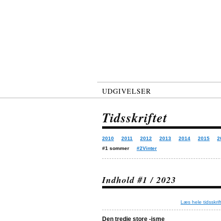
UDGIVELSER
Tidsskriftet
2010
2011
2012
2013
2014
2015
2
#1 sommer
#2Vinter
Indhold #1 / 2023
Læs hele tidsskrif
Den tredje store -isme