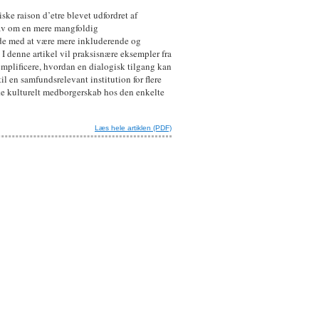
ske raison d’etre blevet udfordret af
rav om en mere mangfoldig
de med at være mere inkluderende og
 I denne artikel vil praksisnære eksempler fra
emplificere, hvordan en dialogisk tilgang kan
 en samfundsrelevant institution for flere
rke kulturelt medborgerskab hos den enkelte
Læs hele artiklen (PDF)