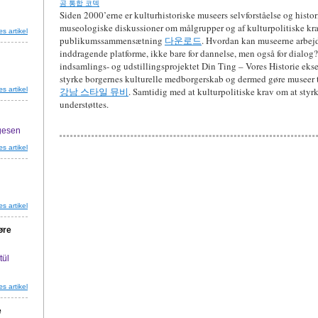
곰 통합 코덱
Siden 2000’erne er kulturhistoriske museers selvforståelse og histori
museologiske diskussioner om målgrupper og af kulturpolitiske k
s artikel
publikumssammensætning
다운로드
. Hvordan kan museerne arbej
inddragende platforme, ikke bare for dannelse, men også for dialog?
indsamlings- og udstillingsprojektet Din Ting – Vores Historie eks
styrke borgernes kulturelle medborgerskab og dermed gøre museer til
s artikel
강남 스타일 뮤비
. Samtidig med at kulturpolitiske krav om at sty
understøttes.
ygesen
s artikel
s artikel
øre
tül
s artikel
e