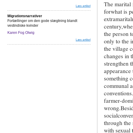
The marital 
Læs artikel
forwhat is p
Migrationsnarrativer
extramarital
Fortællinger om den gode slægtning blandt
century,wher
vestindiske kvinder
the person t
Karen Fog Olwig
only to the 
Læs artikel
the village
changes in t
strengthen t
appearance t
something co
communal act
conventions.
farmer-domin
wrong.Besid
socialconve
through the 
with sexual 