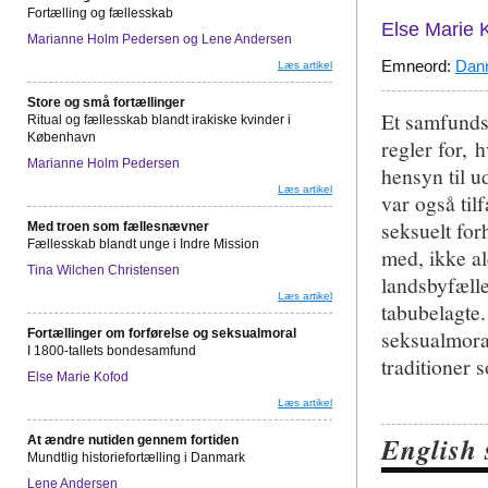
Fortælling og fællesskab
Else Marie 
Marianne Holm Pedersen og Lene Andersen
Emneord:
Dan
Læs artikel
Store og små fortællinger
Et samfunds
Ritual og fællesskab blandt irakiske kvinder i
København
regler for, 
Marianne Holm Pedersen
hensyn til 
Læs artikel
var også til
seksuelt for
Med troen som fællesnævner
Fællesskab blandt unge i Indre Mission
med, ikke al
Tina Wilchen Christensen
landsbyfæll
Læs artikel
tabubelagte.
seksualmora
Fortællinger om forførelse og seksualmoral
I 1800-tallets bondesamfund
traditioner
Else Marie Kofod
Læs artikel
English
At ændre nutiden gennem fortiden
Mundtlig historiefortælling i Danmark
Lene Andersen