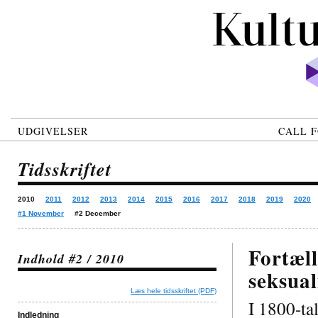
UDGIVELSER
CALL F
Tidsskriftet
2010
2011
2012
2013
2014
2015
2016
2017
2018
2019
2020
#1 November
#2 December
Fortæll
Indhold #2 / 2010
seksua
Læs hele tidsskriftet (PDF)
I 1800-ta
Indledning