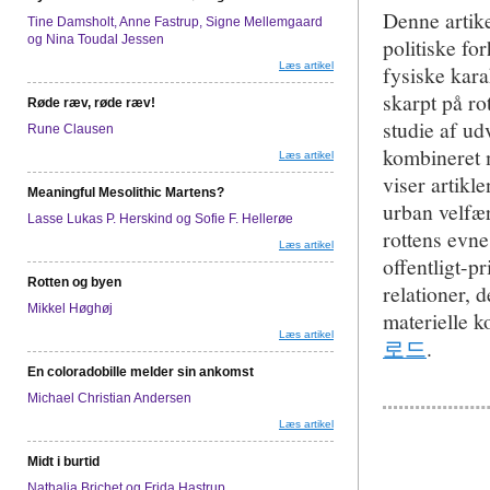
Denne artike
Tine Damsholt, Anne Fastrup, Signe Mellemgaard
og Nina Toudal Jessen
politiske fo
Læs artikel
fysiske karak
skarpt på ro
Røde ræv, røde ræv!
studie af ud
Rune Clausen
kombineret 
Læs artikel
viser artikl
Meaningful Mesolithic Martens?
urban velfæ
Lasse Lukas P. Herskind og Sofie F. Hellerøe
rottens evne
Læs artikel
offentligt-p
Rotten og byen
relationer, 
Mikkel Høghøj
materielle k
Læs artikel
로드
.
En coloradobille melder sin ankomst
Michael Christian Andersen
Læs artikel
Midt i burtid
Nathalia Brichet og Frida Hastrup