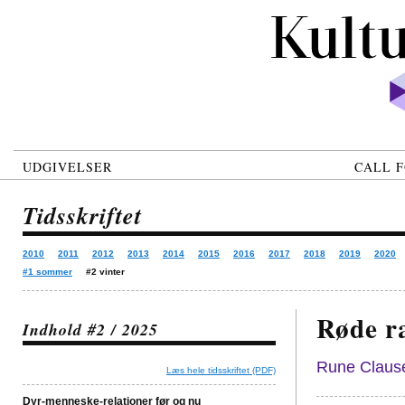
UDGIVELSER
CALL F
Tidsskriftet
2010
2011
2012
2013
2014
2015
2016
2017
2018
2019
2020
#1 sommer
#2 vinter
Røde r
Indhold #2 / 2025
Rune Claus
Læs hele tidsskriftet (PDF)
Dyr-menneske-relationer før og nu