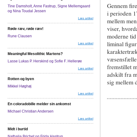
Gennem fire 
Tine Damsholt, Anne Fastrup, Signe Mellemgaard
og Nina Toudal Jessen
i perioden 1
Læs artikel
mellem menn
viser, hvord
Røde ræv, røde ræv!
moderne tid 
Rune Clausen
liminal figu
Læs artikel
karaktertræk
Meaningful Mesolithic Martens?
væsensfæll
Lasse Lukas P. Herskind og Sofie F. Hellerøe
fremstillet 
Læs artikel
adskilt fra 
Rotten og byen
sig mellem 
Mikkel Høghøj
Læs artikel
En coloradobille melder sin ankomst
Michael Christian Andersen
Læs artikel
Midt i burtid
Nathalia Brichet og Frida Hastrup