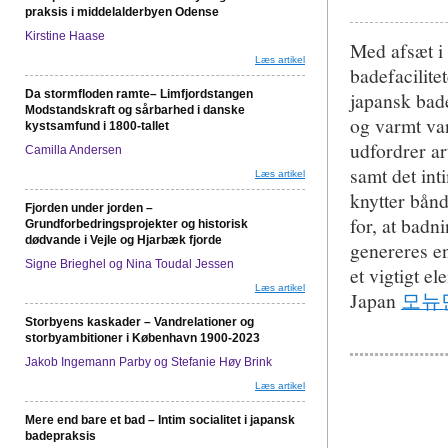
praksis i middelalderbyen Odense
Kirstine Haase
Med afsæt i 
Læs artikel
badefacilite
Da stormfloden ramte– Limfjordstangen
japansk bad
Modstandskraft og sårbarhed i danske
og varmt van
kystsamfund i 1800-tallet
udfordrer ar
Camilla Andersen
samt det int
Læs artikel
knytter bån
Fjorden under jorden –
for, at badn
Grundforbedringsprojekter og historisk
dødvande i Vejle og Hjarbæk fjorde
genereres e
Signe Brieghel og Nina Toudal Jessen
et vigtigt e
Læs artikel
Japan
모뉴
Storbyens kaskader – Vandrelationer og
storbyambitioner i København 1900-2023
Jakob Ingemann Parby og Stefanie Høy Brink
Læs artikel
Mere end bare et bad – Intim socialitet i japansk
badepraksis