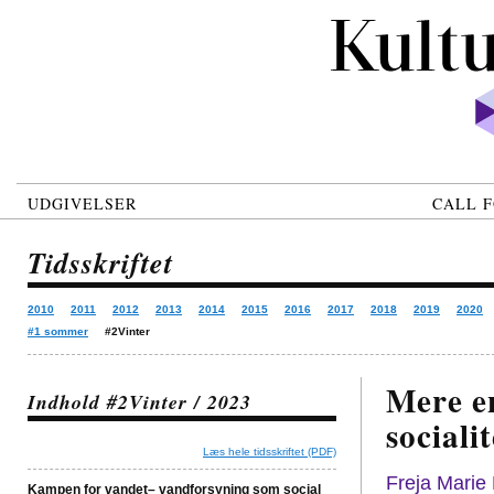
UDGIVELSER
CALL F
Tidsskriftet
2010
2011
2012
2013
2014
2015
2016
2017
2018
2019
2020
#1 sommer
#2Vinter
Mere en
Indhold #2Vinter / 2023
sociali
Læs hele tidsskriftet (PDF)
Freja Marie
Kampen for vandet– vandforsyning som social