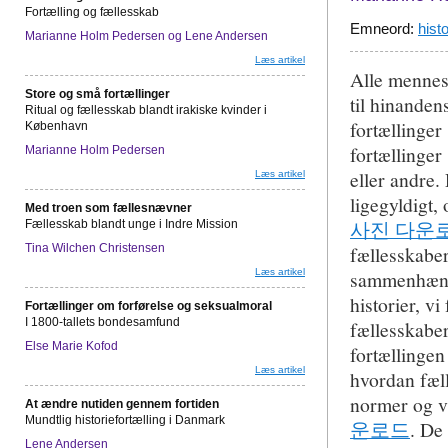
Fortælling og fællesskab
Emneord:
histo
Marianne Holm Pedersen og Lene Andersen
Læs artikel
Alle mennesk
Store og små fortællinger
til hinandens
Ritual og fællesskab blandt irakiske kvinder i
fortællinger
København
fortællinger
Marianne Holm Pedersen
eller andre. 
Læs artikel
ligegyldigt,
Med troen som fællesnævner
사진 다운
Fællesskab blandt unge i Indre Mission
Tina Wilchen Christensen
fællesskaber
Læs artikel
sammenhænge
historier, vi
Fortællinger om forførelse og seksualmoral
I 1800-tallets bondesamfund
fællesskaber
Else Marie Kofod
fortællingen
Læs artikel
hvordan fæll
normer og væ
At ændre nutiden gennem fortiden
Mundtlig historiefortælling i Danmark
운로드
. De
Lene Andersen