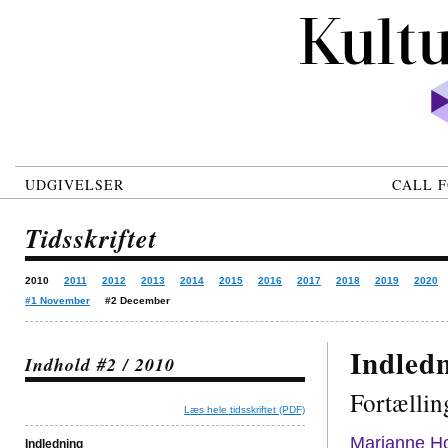
UDGIVELSER
CALL F
Tidsskriftet
2010
2011
2012
2013
2014
2015
2016
2017
2018
2019
2020
#1 November
#2 December
Indled
Indhold #2 / 2010
Fortællin
Læs hele tidsskriftet (PDF)
Marianne H
Indledning