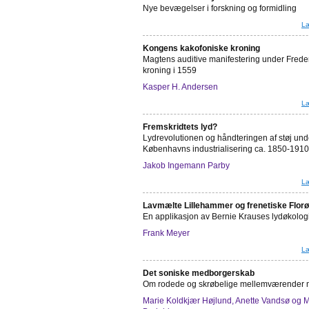
Nye bevægelser i forskning og formidling
Læ
Kongens kakofoniske kroning
Magtens auditive manifestering under Freder
kroning i 1559
Kasper H. Andersen
Læ
Fremskridtets lyd?
Lydrevolutionen og håndteringen af støj und
Københavns industrialisering ca. 1850-1910
Jakob Ingemann Parby
Læ
Lavmælte Lillehammer og frenetiske Florø
En applikasjon av Bernie Krauses lydøkolog
Frank Meyer
Læ
Det soniske medborgerskab
Om rodede og skrøbelige mellemværender 
Marie Koldkjær Højlund, Anette Vandsø og 