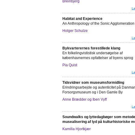
Breinbjerg
Læ
Habitat and Experience
An Anthropology of the Sonic Agglomeration
Holger Schulze
Læ
Bykvarterernes forestillede klang
En folkelingvististisk undersøgelse af
københavnernes opfattelser af byens sprog
Pia Quist
Læ
Tidsvidner som museumsformidling
Erindringsarbejde og autenticitet på Danma
Forsorgsmuseum og i Den Gamle By
Anne Brædder og Iben Vyff
Læ
Soundwalks og lyttedagbøger som metode 
musealisering af lyd på kulturhistoriske 
Kamilla Hjortkjær