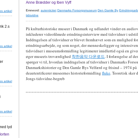
Anne Brædder og Iben Vyff
Emneord:
autenticitet
Danmarks Forsorgsmuseum
Den Gamle By
Erindringsar
s artikel
tidsvidne
ik 2.s
På kulturhistoriske museer i Danmark og udlandet vinder en audiov
inkluderer videofilmede erindringsinterview med tidsvidner i udsti
Inddragelsen af tidsvidner er blevet fremhævet som en mulighed fo
erindringsarbejde, og som noget, der menneskeliggør og intensiv
s artikel
tidsvidner i museumsformidling legitimerer imidlertid også en give
øger museets troværdighed
착한음악 다운로드
. I forlængelse af d
spørger vi til, hvordan inddragelsen af tidsvidner i Danmarks Fors
er
Danmarkshistorier og Den Gamle Bys Velfærd og frisind – 1974 på f
deautentificerer museernes historieformidling
fluke
. Teoretisk sker
Jongs tidsvidne-begreb
s artikel
i
s artikel
med lyd
Morten