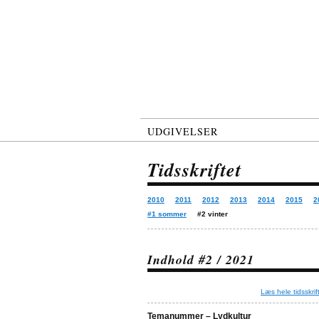
UDGIVELSER
Tidsskriftet
2010
2011
2012
2013
2014
2015
2
#1 sommer
#2 vinter
Indhold #2 / 2021
Læs hele tidsskrif
Temanummer – Lydkultur