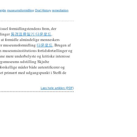
bejde
museumsformidling
Oral History
remediation
isuel formidlingstendens frem, der
llinger
동경표류일기 다운로드
.
r at formidle almindelige menneskers
erer museumsformidling
다운로드
. Brugen af
n museumsinstitutions fortidsfortællinger og
enne mere underbelyste og kritiske interesse
orgsmuseums udstilling Skjulte
orskellige måder både autentificerer og
 det primært med udgangspunkt i Steffi de
Læs hele artiklen (PDF)