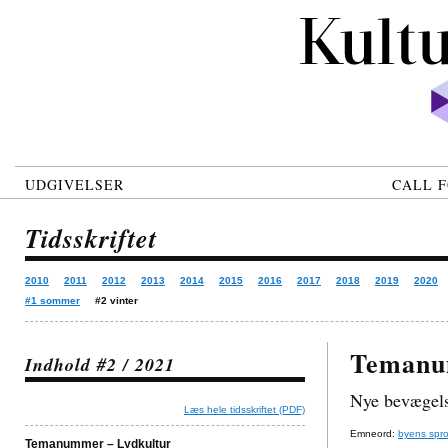
UDGIVELSER
CALL F
Tidsskriftet
2010
2011
2012
2013
2014
2015
2016
2017
2018
2019
2020
#1 sommer
#2 vinter
Temanu
Indhold #2 / 2021
Nye bevægels
Læs hele tidsskriftet (PDF)
Emneord:
byens spr
Temanummer – Lydkultur