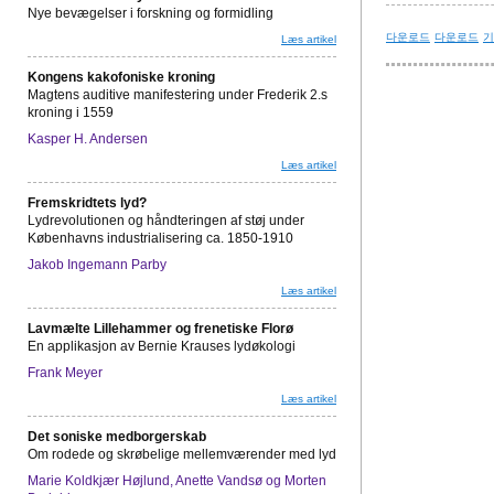
Nye bevægelser i forskning og formidling
다운로드
다운로드
기
Læs artikel
Kongens kakofoniske kroning
Magtens auditive manifestering under Frederik 2.s
kroning i 1559
Kasper H. Andersen
Læs artikel
Fremskridtets lyd?
Lydrevolutionen og håndteringen af støj under
Københavns industrialisering ca. 1850-1910
Jakob Ingemann Parby
Læs artikel
Lavmælte Lillehammer og frenetiske Florø
En applikasjon av Bernie Krauses lydøkologi
Frank Meyer
Læs artikel
Det soniske medborgerskab
Om rodede og skrøbelige mellemværender med lyd
Marie Koldkjær Højlund, Anette Vandsø og Morten