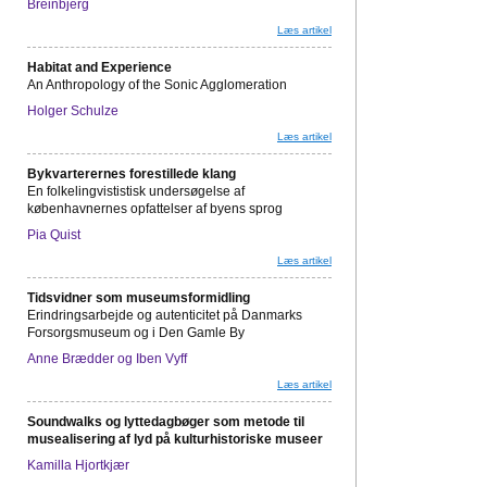
Breinbjerg
Læs artikel
Habitat and Experience
An Anthropology of the Sonic Agglomeration
Holger Schulze
Læs artikel
Bykvarterernes forestillede klang
En folkelingvististisk undersøgelse af
københavnernes opfattelser af byens sprog
Pia Quist
Læs artikel
Tidsvidner som museumsformidling
Erindringsarbejde og autenticitet på Danmarks
Forsorgsmuseum og i Den Gamle By
Anne Brædder og Iben Vyff
Læs artikel
Soundwalks og lyttedagbøger som metode til
musealisering af lyd på kulturhistoriske museer
Kamilla Hjortkjær