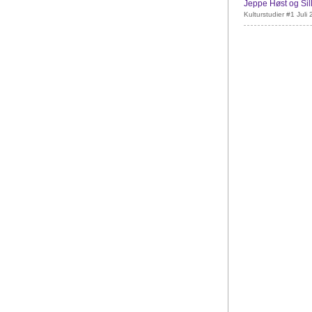
Jeppe Høst og Si
Kulturstudier #1 Juli