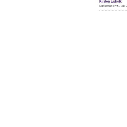
Kirsten Egholk
Kulturstudier #1 Juli