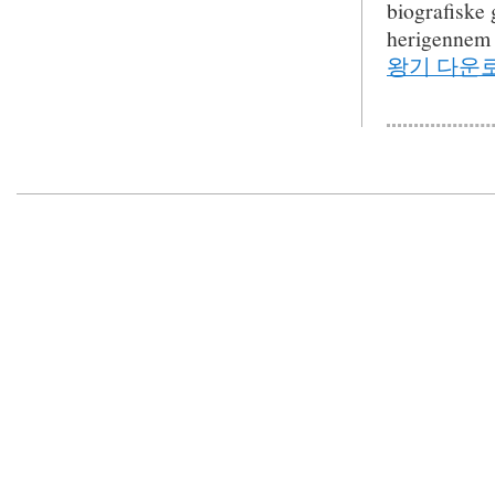
biografiske 
herigennem 
왕기 다운