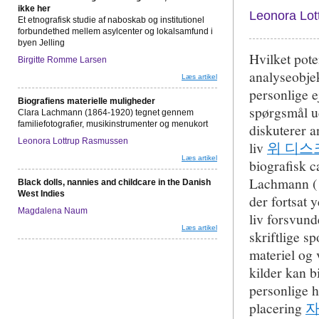
ikke her
Leonora Lo
Et etnografisk studie af naboskab og institutionel
forbundethed mellem asylcenter og lokalsamfund i
byen Jelling
Hvilket pote
Birgitte Romme Larsen
analyseobjek
Læs artikel
personlige e
Biografiens materielle muligheder
spørgsmål ud
Clara Lachmann (1864-1920) tegnet gennem
familiefotografier, musikinstrumenter og menukort
diskuterer a
Leonora Lottrup Rasmussen
liv
위 디스
Læs artikel
biografisk 
Lachmann (18
Black dolls, nannies and childcare in the Danish
West Indies
der fortsat 
Magdalena Naum
liv forsvund
Læs artikel
skriftlige s
materiel og 
kilder kan b
personlige h
placering
자