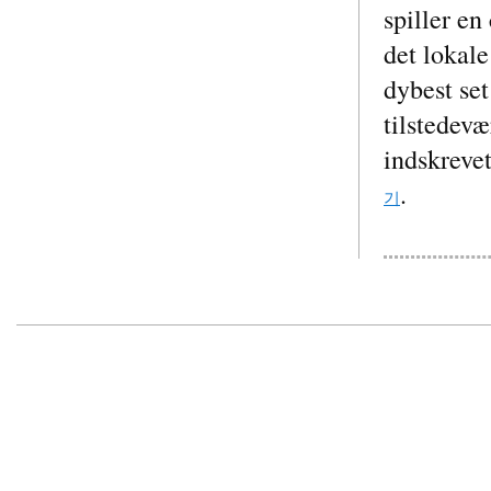
spiller en
det lokal
dybest se
tilstedevæ
indskrevet
.
기