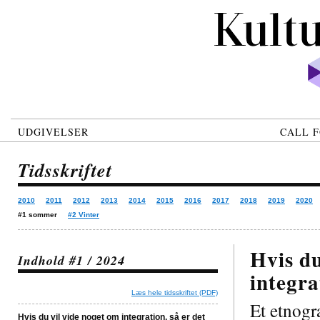
UDGIVELSER
CALL F
Tidsskriftet
2010
2011
2012
2013
2014
2015
2016
2017
2018
2019
2020
#1 sommer
#2 Vinter
Hvis du
Indhold #1 / 2024
integra
Læs hele tidsskriftet (PDF)
Et etnogr
Hvis du vil vide noget om integration, så er det