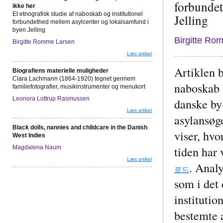
forbundet
ikke her
Et etnografisk studie af naboskab og institutionel
Jelling
forbundethed mellem asylcenter og lokalsamfund i
byen Jelling
Birgitte Ro
Birgitte Romme Larsen
Læs artikel
Artiklen b
Biografiens materielle muligheder
Clara Lachmann (1864-1920) tegnet gennem
naboskab 
familiefotografier, musikinstrumenter og menukort
Leonora Lottrup Rasmussen
danske by
Læs artikel
asylansøge
Black dolls, nannies and childcare in the Danish
viser, hvo
West Indies
Magdalena Naum
tiden har 
Læs artikel
. Analy
로드
som i det 
institutio
bestemte a