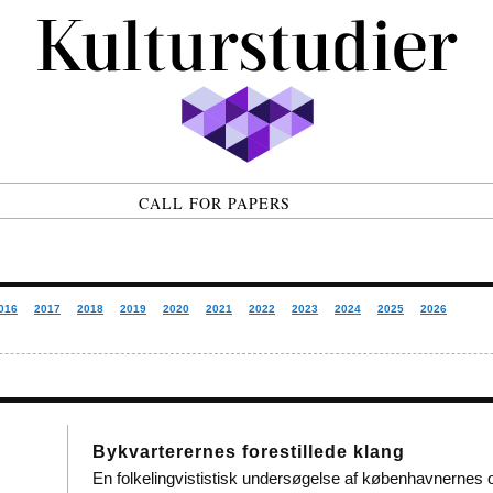
CALL FOR PAPERS
016
2017
2018
2019
2020
2021
2022
2023
2024
2025
2026
Bykvarterernes forestillede klang
En folkelingvististisk undersøgelse af københavnernes o