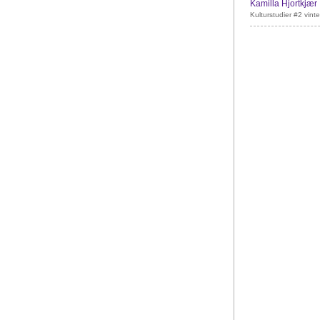
Kamilla Hjortkjær
Kulturstudier #2 vint