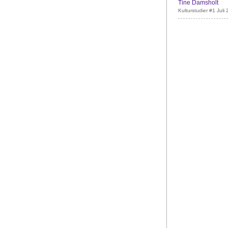
Tine Damsholt
Kulturstudier #1 Juli