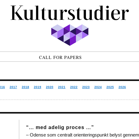
CALL FOR PAPERS
016
2017
2018
2019
2020
2021
2022
2023
2024
2025
2026
“… med adelig proces …”
– Odense som centralt orienteringspunkt belyst gennem 