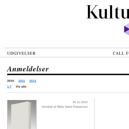
UDGIVELSER
CALL F
Anmeldelser
2010
2011
2012
1-7
Vis alle
30.11.2010
Anmeldt af Rikke Ilsted Kristiansen